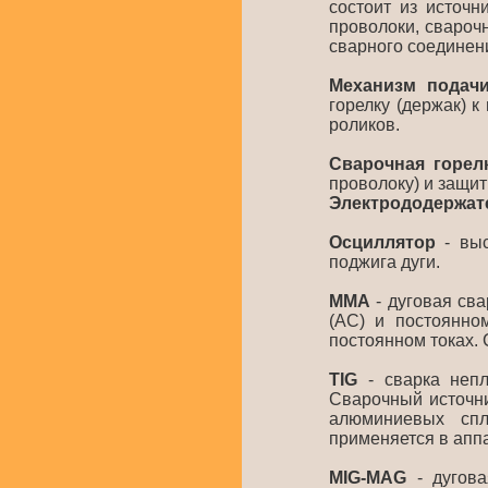
состоит из источн
проволоки, свароч
сварного соединен
Механизм подач
горелку (держак) 
роликов.
Сварочная горел
проволоку) и защитн
Электрододержат
Осциллятор
- выс
поджига дуги.
ММА
- дуговая св
(AC) и постоянно
постоянном токах.
TIG
- сварка непл
Сварочный источни
алюминиевых спл
применяется в аппа
MIG-MAG
- дугова