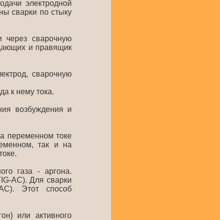
подачи электродной
ны сварки по стыку
и через сварочную
одающих и правящик
лектрод, сварочную
а к нему тока.
ния возбуждения и
на переменном токе
еменном, так и на
токе.
го газа - аргона.
IG-AC). Для сварки
AC). Этот способ
он) или активного