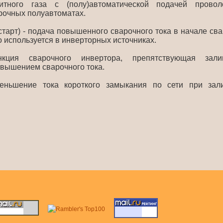
щитного газа с (полу)автоматической подачей прово
арочных полуавтоматах.
старт) - подача повышенного сварочного тока в начале св
о используется в инверторных источниках.
ия сварочного инвертора, препятствующая залип
вышением сварочного тока.
ньшение тока короткого замыкания по сети при зали