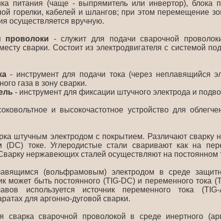
ика питания (чаще - выпрямитель или инвертор), блока 
ной горелки, кабелей и шлангов; при этом перемещение зо
ия осуществляется вручную.
и проволоки
- служит для подачи сварочной проволок
к месту сварки. Состоит из электродвигателя с системой п
ка
- инструмент для подачи тока (через неплавящийся э
ого газа в зону сварки.
ель
- инструмент для фиксации штучного электрода и подвод
оковольтное и высокочастотное устройство для облегче
арка штучным электродом с покрытием. Различают сварку 
м (DC) токе. Углеродистые стали сваривают как на пер
 Сварку нержавеющих сталей осуществляют на постоянном 
авящимся (вольфрамовым) электродом в среде защитно
к может быть постоянного (TIG-DC) и переменного тока (T
авов используется источник переменного тока (TIG-
ратах для аргонно-дуговой сварки.
я сварка сварочной проволокой в среде инертного (арг