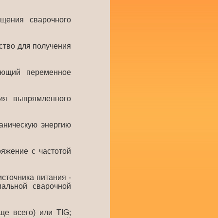
щения сварочного
йство для получения
ующий переменное
ия выпрямленного
аническую энергию
яжение с частотой
сточника питания -
иальной сварочной
е всего) или TIG;