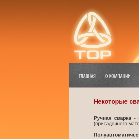
Некоторые св
Ручная сварка
- 
(присадочного мат
Полуавтоматичес