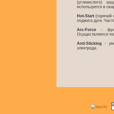
(углекислого) за
используется в св
Hot-Start
(горячий 
поджига дуги. Част
Arc-Force
- функц
Осуществляется по
Anti-Sticking
- уме
электрода.