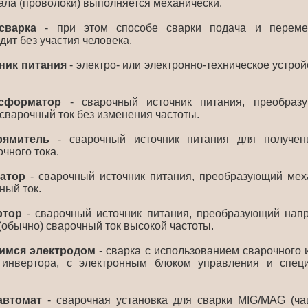
ала (проволоки) выполняется механически.
сварка
- при этом способе сварки подача и переме
ит без участия человека.
ник питания
- электро- или электронно-техническое устро
сформатор
- сварочный источник питания, преобраз
сварочный ток без изменения частоты.
ямитель
- сварочный источник питания для получен
очного тока.
атор
- сварочный источник питания, преобразующий мех
ный ток.
ртор
- сварочный источник питания, преобразующий напр
(обычно) сварочный ток высокой частоты.
имся электродом
- сварка с использованием сварочного и
инвертора, с электронным блоком управления и спец
автомат
- сварочная установка для сварки MIG/MAG (чащ