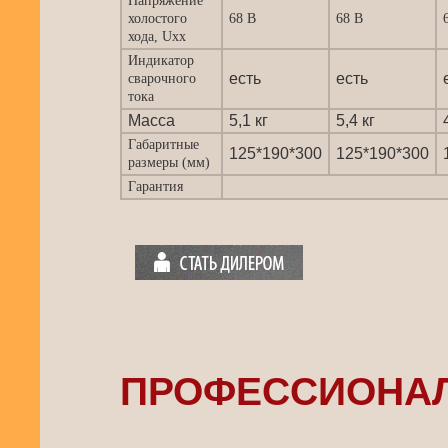
Напряжение
холостого
68 В
68 В
хода, Uxx
Индикатор
есть
есть
сварочного
тока
Масса
5,1 кг
5,4 кг
Габаритные
125*190*300
125*190*300
размеры (мм)
Гарантия
ПРОФЕССИОНАЛ