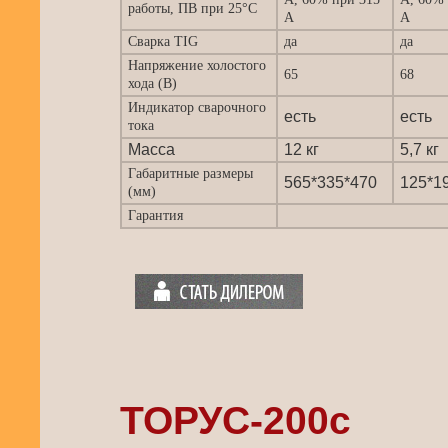
работы, ПВ при 25°С
А
А
Сварка TIG
да
да
Напряжение холостого
65
68
хода (В)
Индикатор сварочного
есть
есть
тока
Масса
12 кг
5,7 кг
Габаритные размеры
565*335*470
125*1
(мм)
Гарантия
ТОРУС-200с