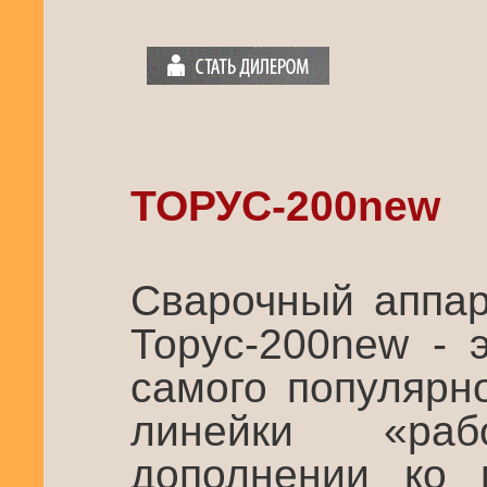
ТОРУС-200new
Сварочный аппар
Торус-200new - 
самого популярн
линейки «ра
дополнении ко 