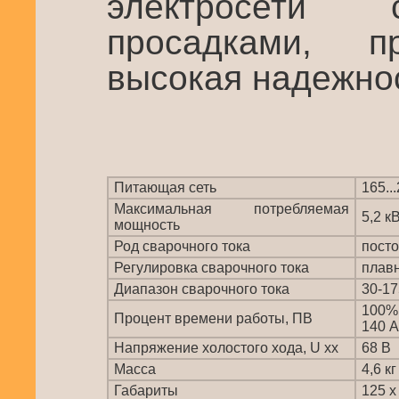
электросети 
просадками, 
высокая надежно
Питающая сеть
165..
Максимальная потребляемая
5,2 к
мощность
Род сварочного тока
пост
Регулировка сварочного тока
плав
Диапазон сварочного тока
30-1
100%
Процент времени работы, ПВ
140 А
Напряжение холостого хода, U xx
68 В
Масса
4,6 кг
Габариты
125 х