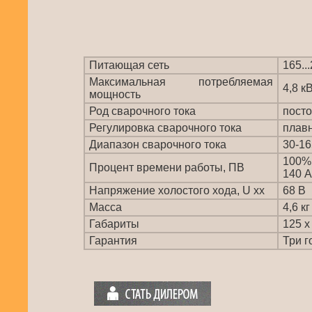
Питающая сеть
165..
Максимальная потребляемая
4,8 к
мощность
Род сварочного тока
пост
Регулировка сварочного тока
плав
Диапазон сварочного тока
30-16
100%
Процент времени работы, ПВ
140 А
Напряжение холостого хода, U xx
68 В
Масса
4,6 кг
Габариты
125 х
Гарантия
Три г