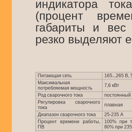
индикатора ток
(процент врем
габариты и вес
резко выделяют е
Питающая сеть
165...265 В, 
Максимальная
7,6 кВт
потребляемая мощность
Род сварочного тока
постоянный
Регулировка сварочного
плавная
тока
Диапазон сварочного тока
25-235 А
Процент времени работы,
100% при т
ПВ
80% при 235