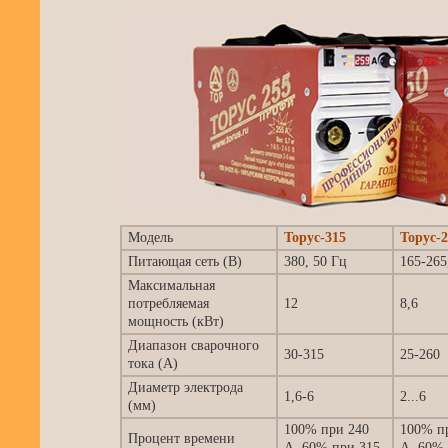
Модель
Торус-315
Торус-
Питающая сеть (В)
380, 50 Гц
165-265
Максимальная
потребляемая
12
8,6
мощность (кВт)
Диапазон сварочного
30-315
25-260
тока (А)
Диаметр электрода
1,6-6
2...6
(мм)
100% при 240
100% п
Процент времени
А, 60% при 315
А, 60% 