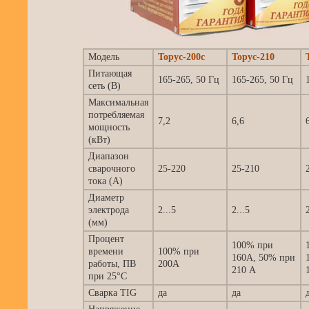
Модель
Торус-200с
Торус-210
Питающая
165-265, 50 Гц
165-265, 50 Гц
сеть (В)
Максимальная
потребляемая
7,2
6,6
мощность
(кВт)
Диапазон
сварочного
25-220
25-210
тока (А)
Диаметр
электрода
2...5
2...5
(мм)
Процент
100% при
времени
100% при
160А, 50% при
работы, ПВ
200А
210 А
при 25°С
Сварка TIG
да
да