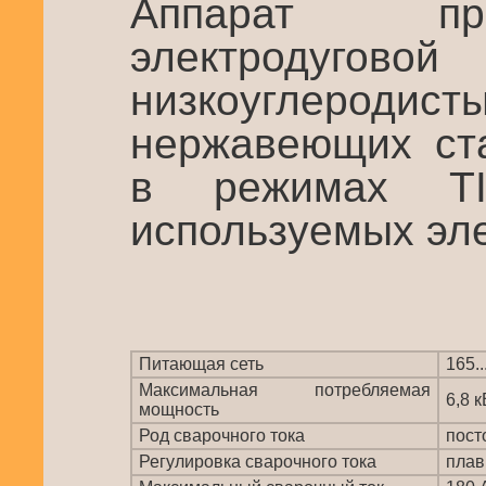
Аппарат пр
электроду
низкоуглеродис
нержавеющих ста
в режимах T
используемых эле
Питающая сеть
165..
Максимальная потребляемая
6,8 к
мощность
Род сварочного тока
пост
Регулировка сварочного тока
плав