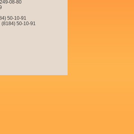
)249-08-80
9
84) 50-10-91
 (8184) 50-10-91