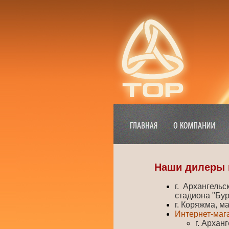
Наши дилеры 
г. Архангельс
стадиона "Буре
г. Коряжма, м
Интернет-мага
г. Арханг